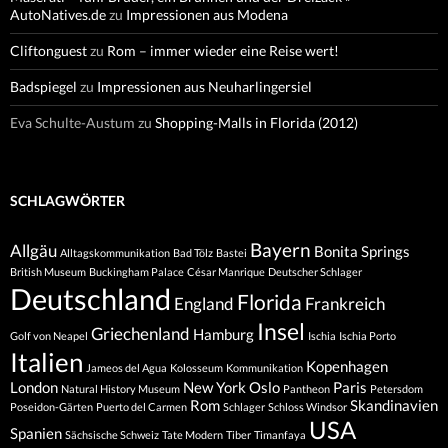
AutoNatives.de
zu
Impressionen aus Modena
Cliftonguest
zu
Rom – immer wieder eine Reise wert!
Badspiegel
zu
Impressionen aus Neuharlingersiel
Eva Schulte-Austum
zu
Shopping-Malls in Florida (2012)
SCHLAGWÖRTER
Bayern
Allgäu
Bonita Springs
Alltagskommunikation
Bad Tölz
Bastei
British Museum
Buckingham Palace
César Manrique
Deutscher Schlager
Deutschland
Florida
England
Frankreich
Insel
Griechenland
Hamburg
Golf von Neapel
Ischia
Ischia Porto
Italien
Kopenhagen
Jameos del Agua
Kolosseum
Kommunikation
London
New York
Oslo
Paris
Natural History Museum
Pantheon
Petersdom
Rom
Skandinavien
Poseidon-Gärten
Puerto del Carmen
Schlager
Schloss Windsor
USA
Spanien
Sächsische Schweiz
Tate Modern
Tiber
Timanfaya