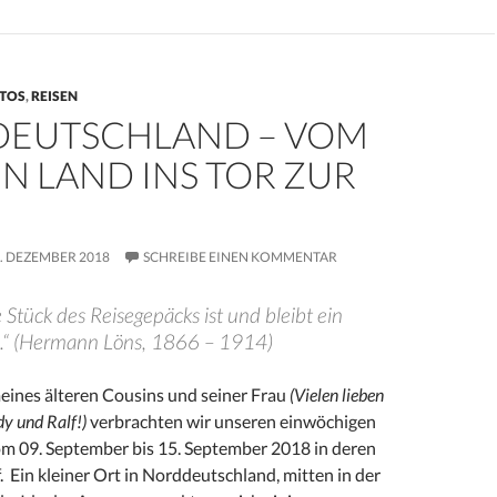
TOS
,
REISEN
EUTSCHLAND – VOM
N LAND INS TOR ZUR
. DEZEMBER 2018
SCHREIBE EINEN KOMMENTAR
 Stück des Reisegepäcks ist und bleibt ein
z.“ (Hermann Löns, 1866 – 1914)
eines älteren Cousins und seiner Frau
(Vielen lieben
y und Ralf!)
verbrachten wir unseren einwöchigen
m 09. September bis 15. September 2018 in deren
 Ein kleiner Ort in Norddeutschland, mitten in der