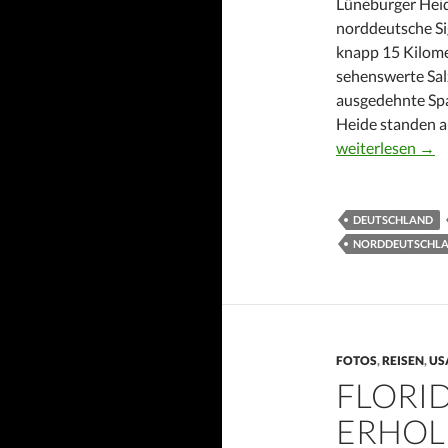
Lüneburger Heid
norddeutsche Si
knapp 15 Kilome
sehenswerte Sal
ausgedehnte Spa
Heide standen 
Norddeutschland
weiterlesen
→
DEUTSCHLAND
NORDDEUTSCHL
FOTOS
,
REISEN
,
US
FLORI
ERHOL