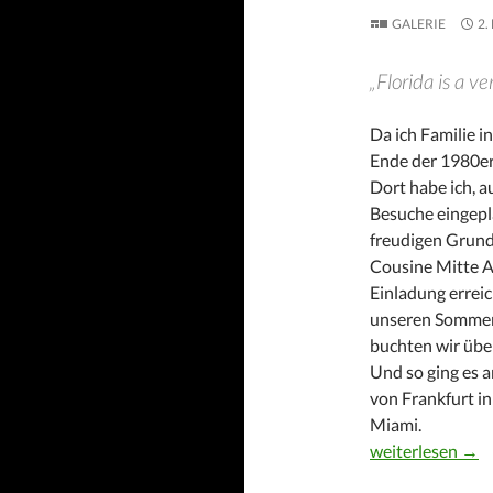
GALERIE
2.
„Florida is a v
Da ich Familie i
Ende der 1980er
Dort habe ich, a
Besuche eingepl
freudigen Grund 
Cousine Mitte Ap
Einladung erreic
unseren Sommeru
buchten wir üb
Und so ging es a
von Frankfurt i
Miami.
Florida – immer
weiterlesen
→