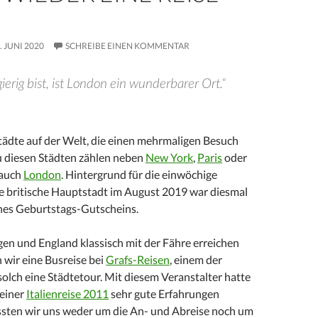
. JUNI 2020
SCHREIBE EINEN KOMMENTAR
erig bist, ist London ein wunderbarer Ort.“
tädte auf der Welt, die einen mehrmaligen Besuch
Zu diesen Städten zählen neben
New York
,
Paris
oder
 auch
London
. Hintergrund für die einwöchige
ie britische Hauptstadt im August 2019 war diesmal
ines Geburtstags-Gutscheins.
egen und England klassisch mit der Fähre erreichen
 wir eine Busreise bei
Grafs-Reisen
, einem der
 solch eine Städtetour. Mit diesem Veranstalter hatte
meiner
Italienreise 2011
sehr gute Erfahrungen
sten wir uns weder um die An- und Abreise noch um