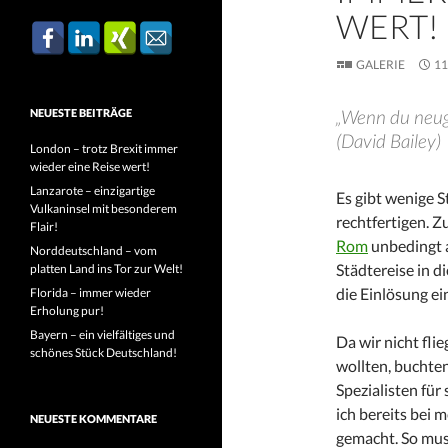
WERT!
GALERIE
11
„Wenn du neugi
NEUESTE BEITRÄGE
(David Bailey)
London – trotz Brexit immer
wieder eine Reise wert!
Lanzarote – einzigartige
Es gibt wenige S
Vulkaninsel mit besonderem
rechtfertigen. 
Flair!
Rom
unbedingt
Norddeutschland – vom
Städtereise in d
platten Land ins Tor zur Welt!
die Einlösung e
Florida – immer wieder
Erholung pur!
Bayern – ein vielfältiges und
Da wir nicht fli
schönes Stück Deutschland!
wollten, buchten
Spezialisten für
ich bereits bei 
NEUESTE KOMMENTARE
gemacht. So mus