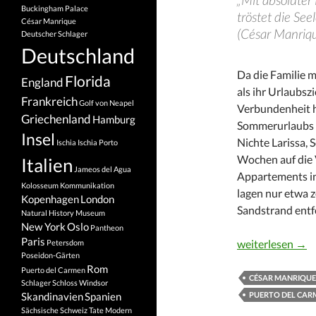
Buckingham Palace
tröstet die See
César Manrique
(César Manriq
Deutscher Schlager
Deutschland
Da die Familie 
Florida
England
als ihr Urlaubsz
Frankreich
Golf von Neapel
Verbundenheit he
Griechenland
Hamburg
Sommerurlaubs 2
Insel
Nichte Larissa, 
Ischia
Ischia Porto
Wochen auf die 
Italien
Jameos del Agua
Appartements i
Kolosseum
Kommunikation
lagen nur etwa 
Kopenhagen
London
Sandstrand entf
Natural History Museum
New York
Oslo
Pantheon
Paris
Lanzarote – einz
weiterlesen
→
Petersdom
Poseidon-Gärten
Rom
Puerto del Carmen
CÉSAR MANRIQUE
Schlager
Schloss Windsor
PUERTO DEL CAR
Skandinavien
Spanien
Sächsische Schweiz
Tate Modern