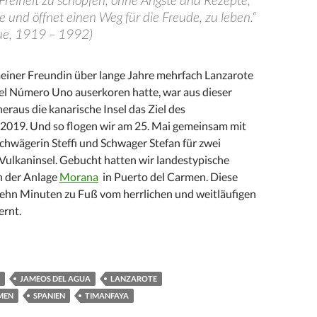
le und öffnet einen Weg für die Freude, zu leben.“
ue, 1919 – 1992)
meiner Freundin über lange Jahre mehrfach Lanzarote
iel Número Uno auserkoren hatte, war aus dieser
raus die kanarische Insel das Ziel des
019. Und so flogen wir am 25. Mai gemeinsam mit
Schwägerin Steffi und Schwager Stefan für zwei
Vulkaninsel.
Gebucht hatten wir landestypische
n der Anlage
Morana
in Puerto del Carmen. Diese
zehn Minuten zu Fuß vom herrlichen und weitläufigen
ernt.
igartige Vulkaninsel mit besonderem Flair!
JAMEOS DEL AGUA
LANZAROTE
MEN
SPANIEN
TIMANFAYA