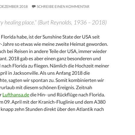
 DEZEMBER 2018
SCHREIBE EINEN KOMMENTAR
ery healing place.“ (Burt Reynolds, 1936 – 2018)
n Florida habe, ist der Sunshine State der USA seit
-Jahre so etwas wie meine zweite Heimat geworden.
uch bei Reisen in andere Teile der USA, immer wieder
ant. 2018 gab es aber einen ganz besonderen und
nach Florida zu fliegen. Nämlich die Hochzeit meiner
ril in Jacksonville. Als uns Anfang 2018 die
hte, sagten wir spontan zu. Somit kombinierten wir
rlaub mit diesem schönen Ereignis. Zeitnah
er
Lufthansa.de
die Hin- und Rückflüge nach Florida.
m 09. April mit der Kranich-Fluglinie und dem A380
n knapp zehn Stunden direkt über den Atlantik nach
 wieder Erholung pur!