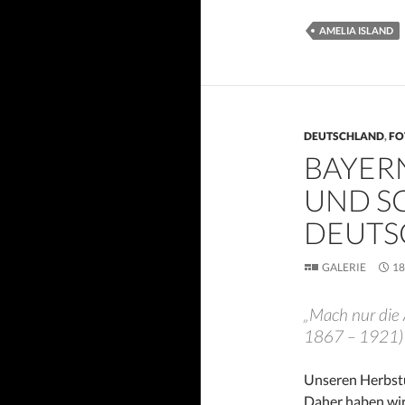
AMELIA ISLAND
DEUTSCHLAND
,
FO
BAYERN
UND S
DEUTS
GALERIE
18
„Mach nur die 
1867 – 1921)
Unseren Herbstu
Daher haben wir