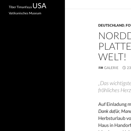
USA
Tiber
Timanfaya
Vatikanisches Museum
DEUTSCHLAND
,
FO
NORDD
PLATTE
WELT!
GALERIE
23
„Das wichtigste
fröhliches Her
Auf Einladung m
Dank dafür, Mand
Herbsturlaub vo
Haus in Handorf.