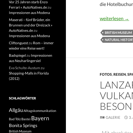
Vor 25 Jahren starb Enzo
die Hotelbuchu
Ferrari » AutoNatives.de
zu
Impressionen aus Modena
London – trotz B
weiterlesen
→
Maserati – fünf Brüder, ein
Brunnen und der Dreizack »
AutoNatives.de
zu
BRITISH MUSEUM
Impressionen aus Modena
NATURAL HISTO
Cliftonguest
zu
Rom – immer
wieder eine Reise wert!
Badspiegel
zu
Impressionen
aus Neuharlingersiel
Eva Schulte-Austum
zu
Shopping-Malls in Florida
FOTOS
,
REISEN
,
SP
(2012)
LANZAR
VULKA
SCHLAGWÖRTER
BESON
Allgäu
Alltagskommunikation
Bayern
GALERIE
3.
Bad Tölz
Bastei
Bonita Springs
British Museum
„Mit absoluter