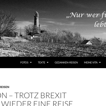
ZUM INHALT SPRINGEN
FOTOS
TEXTE
GEDANKEN-REISEN
MEINE VITA
REISEN
N – TROTZ BREXIT
WIEDER EINE REISE