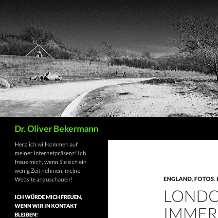
Suchen
Dr. Oliver Bekermann
Herzlich willkommen auf
meiner Internetpräsenz! Ich
freue mich, wenn Sie sich ein
wenig Zeit nehmen, meine
ENGLAND
,
FOTOS
,
Website anzuschauen!
LONDO
ICH WÜRDE MICH FREUEN,
WENN WIR IN KONTAKT
IMMER 
BLEIBEN!