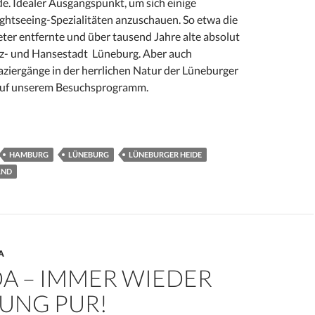
e. Idealer Ausgangspunkt, um sich einige
ghtseeing-Spezialitäten anzuschauen. So etwa die
ter entfernte und über tausend Jahre alte absolut
z- und Hansestadt Lüneburg. Aber auch
ziergänge in der herrlichen Natur der Lüneburger
auf unserem Besuchsprogramm.
 – vom platten Land ins Tor zur Welt!
HAMBURG
LÜNEBURG
LÜNEBURGER HEIDE
AND
A
DA – IMMER WIEDER
UNG PUR!