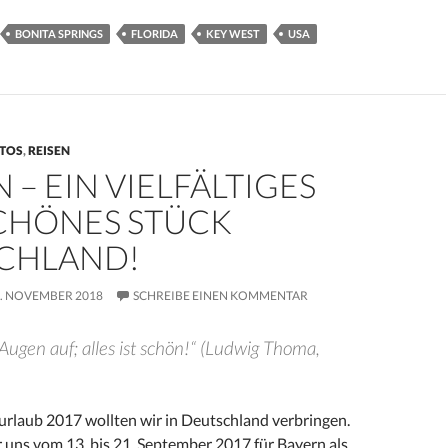
BONITA SPRINGS
FLORIDA
KEY WEST
USA
TOS
,
REISEN
 – EIN VIELFÄLTIGES
CHÖNES STÜCK
CHLAND!
. NOVEMBER 2018
SCHREIBE EINEN KOMMENTAR
Augen auf; alles ist schön!“ (Ludwig Thoma,
rlaub 2017 wollten wir in Deutschland verbringen.
 uns vom 13. bis 21. September 2017 für Bayern als