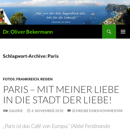
Suchen
Dr. Oliver Bekermann
ZUM
PRIMÄR
INHALT
MENÜ
SPRINGEN
Schlagwort-Archive: Paris
FOTOS
,
FRANKREICH
,
REISEN
PARIS – MIT MEINER LIEBE
IN DIE STADT DER LIEBE!
GALERIE
4. NOVEMBER 2018
SCHREIBE EINEN KOMMENTAR
„Paris ist das Café von Europa.” (Abbé Ferdinando