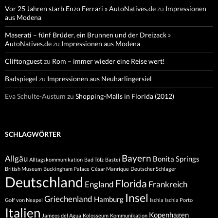
Vor 25 Jahren starb Enzo Ferrari » AutoNatives.de
zu
Impressionen
aus Modena
Maserati – fünf Brüder, ein Brunnen und der Dreizack »
AutoNatives.de
zu
Impressionen aus Modena
Cliftonguest
zu
Rom – immer wieder eine Reise wert!
Badspiegel
zu
Impressionen aus Neuharlingersiel
Eva Schulte-Austum
zu
Shopping-Malls in Florida (2012)
SCHLAGWÖRTER
Bayern
Allgäu
Bonita Springs
Alltagskommunikation
Bad Tölz
Bastei
British Museum
Buckingham Palace
César Manrique
Deutscher Schlager
Deutschland
Florida
England
Frankreich
Insel
Griechenland
Hamburg
Golf von Neapel
Ischia
Ischia Porto
Italien
Kopenhagen
Jameos del Agua
Kolosseum
Kommunikation