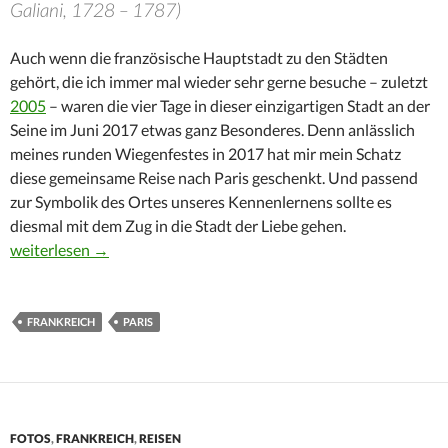
Galiani, 1728 – 1787)
Auch wenn die französische Hauptstadt zu den Städten
gehört, die ich immer mal wieder sehr gerne besuche – zuletzt
2005
– waren die vier Tage in dieser einzigartigen Stadt an der
Seine im Juni 2017 etwas ganz Besonderes. Denn anlässlich
meines runden Wiegenfestes in 2017 hat mir mein Schatz
diese gemeinsame Reise nach Paris geschenkt. Und passend
zur Symbolik des Ortes unseres Kennenlernens sollte es
diesmal mit dem Zug in die Stadt der Liebe gehen.
Paris – mit meiner Liebe in die Stadt der Liebe!
weiterlesen
→
FRANKREICH
PARIS
FOTOS
,
FRANKREICH
,
REISEN