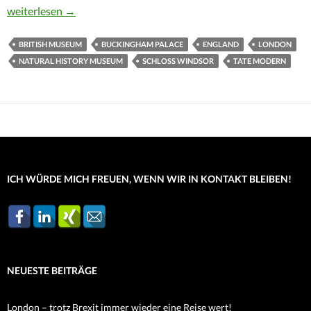
London – trotz Brexit immer wieder eine Reise wert!
weiterlesen
→
BRITISH MUSEUM
BUCKINGHAM PALACE
ENGLAND
LONDON
NATURAL HISTORY MUSEUM
SCHLOSS WINDSOR
TATE MODERN
ICH WÜRDE MICH FREUEN, WENN WIR IN KONTAKT BLEIBEN!
NEUESTE BEITRÄGE
London – trotz Brexit immer wieder eine Reise wert!