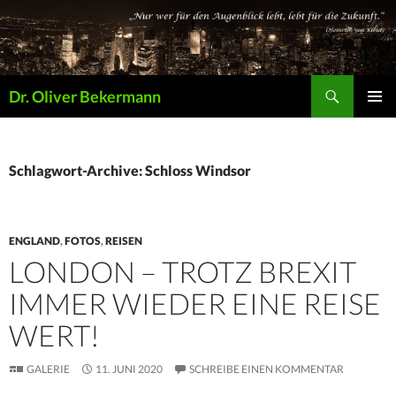
Suchen
Dr. Oliver Bekermann
ZUM
PRIMÄR
INHALT
MENÜ
SPRINGEN
Schlagwort-Archive: Schloss Windsor
ENGLAND
,
FOTOS
,
REISEN
LONDON – TROTZ BREXIT
IMMER WIEDER EINE REISE
WERT!
GALERIE
11. JUNI 2020
SCHREIBE EINEN KOMMENTAR