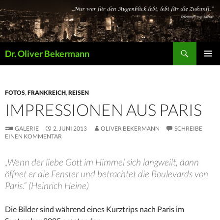
Suchen
Dr. Oliver Bekermann
ZUM
PRIMÄR
INHALT
MENÜ
SPRINGEN
FOTOS
,
FRANKREICH
,
REISEN
IMPRESSIONEN AUS PARIS
GALERIE
2. JUNI 2013
OLIVER BEKERMANN
SCHREIBE
EINEN KOMMENTAR
„Wenn der liebe Gott im Himmel sich langweilt, dann
öffnet er die Fenster und betrachtet die Boulevards von
Paris.“ (Heinrich Heine)
Die Bilder sind während eines Kurztrips nach Paris im