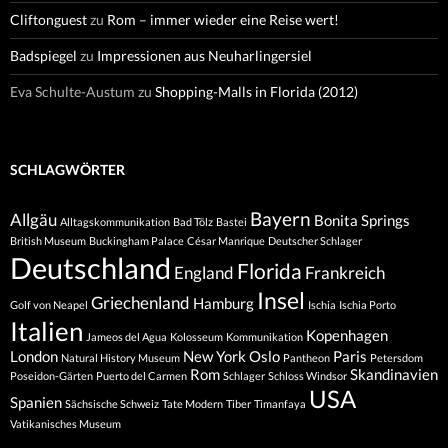
Cliftonguest
zu
Rom – immer wieder eine Reise wert!
Badspiegel
zu
Impressionen aus Neuharlingersiel
Eva Schulte-Austum
zu
Shopping-Malls in Florida (2012)
SCHLAGWÖRTER
Bayern
Allgäu
Bonita Springs
Alltagskommunikation
Bad Tölz
Bastei
British Museum
Buckingham Palace
César Manrique
Deutscher Schlager
Deutschland
Florida
England
Frankreich
Insel
Griechenland
Hamburg
Golf von Neapel
Ischia
Ischia Porto
Italien
Kopenhagen
Jameos del Agua
Kolosseum
Kommunikation
London
New York
Oslo
Paris
Natural History Museum
Pantheon
Petersdom
Rom
Skandinavien
Poseidon-Gärten
Puerto del Carmen
Schlager
Schloss Windsor
USA
Spanien
Sächsische Schweiz
Tate Modern
Tiber
Timanfaya
Vatikanisches Museum