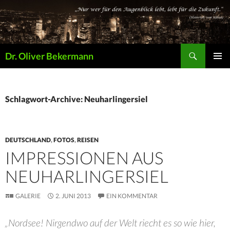
Suchen
Dr. Oliver Bekermann
ZUM
PRIMÄR
INHALT
MENÜ
SPRINGEN
Schlagwort-Archive: Neuharlingersiel
DEUTSCHLAND
,
FOTOS
,
REISEN
IMPRESSIONEN AUS
NEUHARLINGERSIEL
GALERIE
2. JUNI 2013
EIN KOMMENTAR
„Nordsee! Nirgendwo auf der Welt riecht es so wie hier,