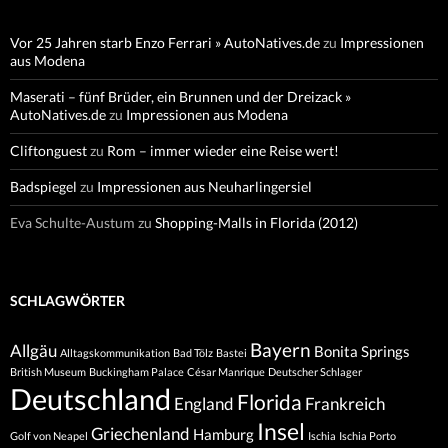
Vor 25 Jahren starb Enzo Ferrari » AutoNatives.de
zu
Impressionen
aus Modena
Maserati – fünf Brüder, ein Brunnen und der Dreizack »
AutoNatives.de
zu
Impressionen aus Modena
Cliftonguest
zu
Rom – immer wieder eine Reise wert!
Badspiegel
zu
Impressionen aus Neuharlingersiel
Eva Schulte-Austum
zu
Shopping-Malls in Florida (2012)
SCHLAGWÖRTER
Bayern
Allgäu
Bonita Springs
Alltagskommunikation
Bad Tölz
Bastei
British Museum
Buckingham Palace
César Manrique
Deutscher Schlager
Deutschland
Florida
England
Frankreich
Insel
Griechenland
Hamburg
Golf von Neapel
Ischia
Ischia Porto