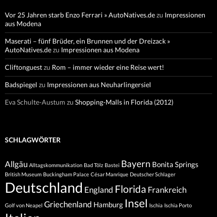
Vor 25 Jahren starb Enzo Ferrari » AutoNatives.de
zu
Impressionen
aus Modena
Maserati – fünf Brüder, ein Brunnen und der Dreizack »
AutoNatives.de
zu
Impressionen aus Modena
Cliftonguest
zu
Rom – immer wieder eine Reise wert!
Badspiegel
zu
Impressionen aus Neuharlingersiel
Eva Schulte-Austum
zu
Shopping-Malls in Florida (2012)
SCHLAGWÖRTER
Bayern
Allgäu
Bonita Springs
Alltagskommunikation
Bad Tölz
Bastei
British Museum
Buckingham Palace
César Manrique
Deutscher Schlager
Deutschland
Florida
England
Frankreich
Insel
Griechenland
Hamburg
Golf von Neapel
Ischia
Ischia Porto