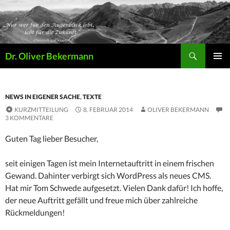
Suchen
Dr. Oliver Bekermann
ZUM
PRIMÄR
INHALT
MENÜ
SPRINGEN
NEWS IN EIGENER SACHE
,
TEXTE
KURZMITTEILUNG
8. FEBRUAR 2014
OLIVER BEKERMANN
3 KOMMENTARE
Guten Tag lieber Besucher,
seit einigen Tagen ist mein Internetauftritt in einem frischen
Gewand. Dahinter verbirgt sich WordPress als neues CMS.
Hat mir Tom Schwede aufgesetzt. Vielen Dank dafür! Ich hoffe,
der neue Auftritt gefällt und freue mich über zahlreiche
Rückmeldungen!